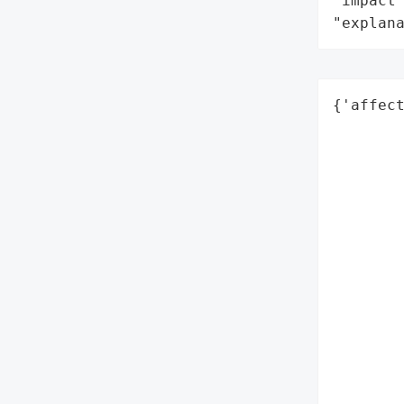
"impact"
"explan
{'affect
       
        
        
        
        
        
       
        
        
        
        
        
        