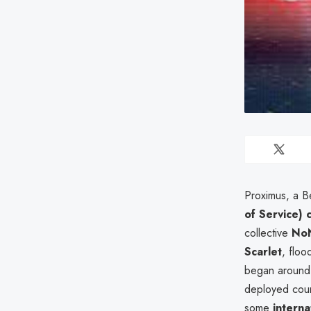
Proximus, a B
of Service) 
collective
No
Scarlet
, floo
began aroun
deployed cou
some
interna