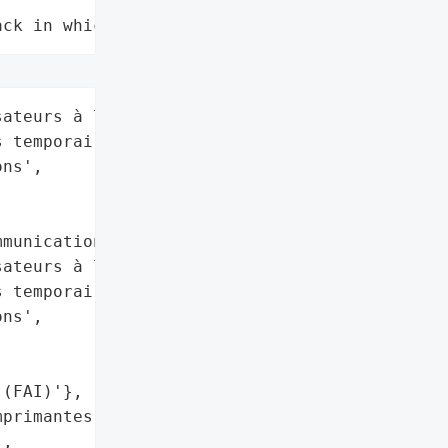
ack in which data is not compromised"
ateurs à l’étranger '

 temporairement perturbé)',

ns',

munications'},

ateurs à l’étranger '

 temporairement perturbé)',

ns',

(FAI)'},

primantes industrielles',

,
