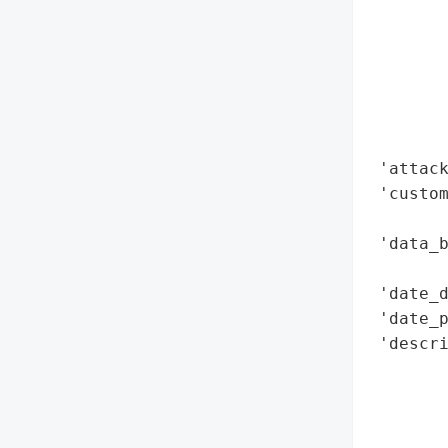
        
        
        
        
        
        
 'attack
 'custom
        
 'data_b
        
 'date_d
 'date_p
 'descri
        
        
        
        