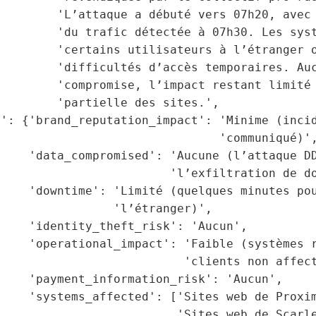
        'L’attaque a débuté vers 07h20, avec 
        'du trafic détectée à 07h30. Les syst
        'certains utilisateurs à l’étranger o
        'difficultés d’accès temporaires. Auc
        'compromise, l’impact restant limité 
        'partielle des sites.',

t': {'brand_reputation_impact': 'Minime (incid
                               'communiqué)',
    'data_compromised': 'Aucune (l’attaque DD
                        'l’exfiltration de do
    'downtime': 'Limité (quelques minutes pou
                'l’étranger)',

    'identity_theft_risk': 'Aucun',

    'operational_impact': 'Faible (systèmes r
                          'clients non affect
    'payment_information_risk': 'Aucun',

    'systems_affected': ['Sites web de Proxim
                         'Sites web de Scarle