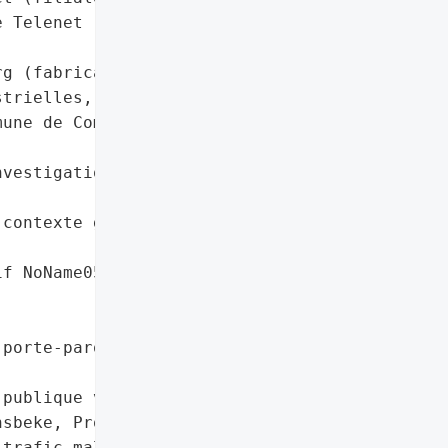
 Telenet (mentionné dans '



g (fabricant '

trielles, Wavre)',

une de Comines-Warneton '

vestigation approfondie '

contexte géopolitique)',

f NoName057(16) sur '

porte-parole Fabrice '

publique via porte-parole '

sbeke, Proximus)',

trafic malveillant '
