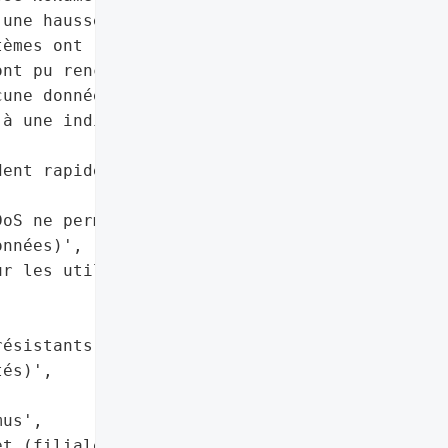
une hausse significative '

èmes ont résisté, mais '

nt pu rencontrer des '

une donnée n’a été '

à une indisponibilité '

ent rapidement contenu et '



oS ne permet pas '

nnées)',

r les utilisateurs à '

ésistants, services '

és)',

us',

t (filiale de Proximus)',
