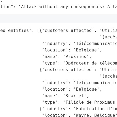
: "",

ation": "Attack without any consequences: Att
ed_entities': [{'customers_affected': 'Utilis
                                       '(accès
                'industry': 'Télécommunicatio
                'location': 'Belgique',

                'name': 'Proximus',

                'type': 'Opérateur de télécom
               {'customers_affected': 'Utilis
                                       '(accès
                'industry': 'Télécommunicatio
                'location': 'Belgique',

                'name': 'Scarlet',

                'type': 'Filiale de Proximus 
               {'industry': 'Fabrication d’im
                'location': 'Wavre, Belgique'