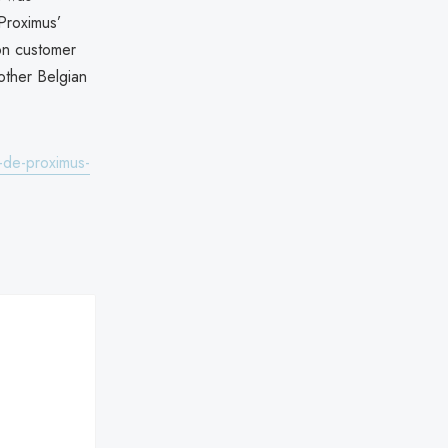
 Proximus’
 on customer
other Belgian
t-de-proximus-