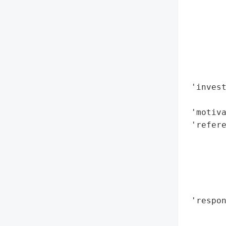
        
        
        
        
        
        
 'invest
        
 'motiva
 'refere
        
        
        
        
        
 'respo
        
        