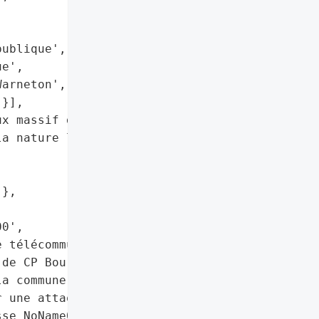


ublique',

e',

arneton',

}],

x massif de requêtes',

a nature limitée de '

},

0',

 télécommunication '

de CP Bourg (fabricant '

a commune de '

 une attaque DDoS '

se NoName057(16). '
