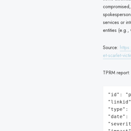
compromised,
spokesperson 
services or in
entities (e.g
Source:
https
et-scarlet-vic
TPRM report
"id": "p
"linkid"
"type": 
"date": 
"severit