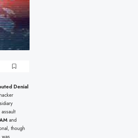
buted Denial
hacker
sidiary
 assault
 AM
and
onal, though
a was