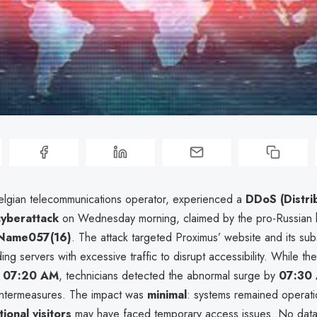
elgian telecommunications operator, experienced a
DDoS (Distri
cyberattack
on Wednesday morning, claimed by the pro-Russian 
Name057(16)
. The attack targeted Proximus’ website and its sub
ding servers with excessive traffic to disrupt accessibility. While the
d
07:20 AM
, technicians detected the abnormal surge by
07:30
ntermeasures. The impact was
minimal
: systems remained operati
tional visitors
may have faced temporary access issues. No dat