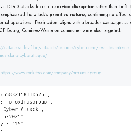
 as DDoS attacks focus on
service disruption
rather than theft.
emphasized the attack’s
primitive nature
, confirming no effect
ternal operations. The incident aligns with a broader campaign, as 
., CP Bourg, Comines-Warneton commune) were also targeted.
://datanews.levif.be/actualite/securite/cybercrime/les-sites-interne
times-dune-cyberattaque/
:
https://www.rankiteo.com/company/proximusgroup
ro5832158110525",

: "proximusgroup",

"Cyber Attack",

"5/2025",

y": "25",
