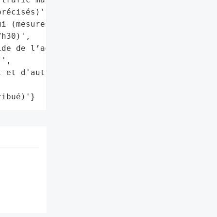
récisés)',

i (mesures prises dès '

h30)',

de de l’accessibilité'},

',

 et d'autres entités en "

ribué)'}