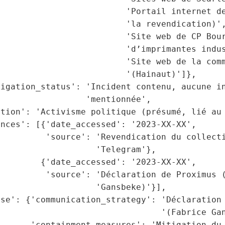
                         'Portail internet de
                         'la revendication)',
                         'Site web de CP Bour
                         'd’imprimantes indus
                         'Site web de la comm
                         '(Hainaut)']},

igation_status': 'Incident contenu, aucune in
                 'mentionnée',

tion': 'Activisme politique (présumé, lié au 
nces': [{'date_accessed': '2023-XX-XX',

         'source': 'Revendication du collecti
                   'Telegram'},

        {'date_accessed': '2023-XX-XX',

         'source': 'Déclaration de Proximus (
                   'Gansbeke)'}],

nse': {'communication_strategy': 'Déclaration 
                                '(Fabrice Gan
      'containment_measures': 'Mitigation du 