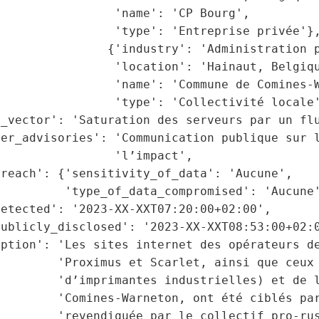
                'name': 'CP Bourg',

                'type': 'Entreprise privée'},
               {'industry': 'Administration p
                'location': 'Hainaut, Belgiqu
                'name': 'Commune de Comines-W
                'type': 'Collectivité locale'
_vector': 'Saturation des serveurs par un flu
er_advisories': 'Communication publique sur l
                'l’impact',

reach': {'sensitivity_of_data': 'Aucune',

         'type_of_data_compromised': 'Aucune'
etected': '2023-XX-XXT07:20:00+02:00',

ublicly_disclosed': '2023-XX-XXT08:53:00+02:0
ption': 'Les sites internet des opérateurs de
        'Proximus et Scarlet, ainsi que ceux 
        'd’imprimantes industrielles) et de l
        'Comines-Warneton, ont été ciblés par
        'revendiquée par le collectif pro-rus