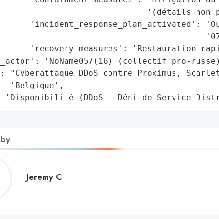
                              '(détails non p
      'incident_response_plan_activated': 'Ou
                                          '07
      'recovery_measures': 'Restauration rapi
_actor': 'NoName057(16) (collectif pro-russe)
: "Cyberattaque DDoS contre Proximus, Scarlet
  'Belgique',

: 'Disponibilité (DDoS - Déni de Service Dist
 by
Jeremy
Jeremy C
C