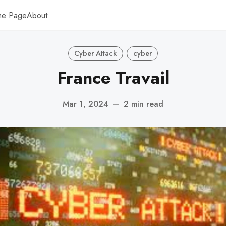
me Page
About
Cyber Attack
cyber
France Travail
Mar 1, 2024
—
2 min read