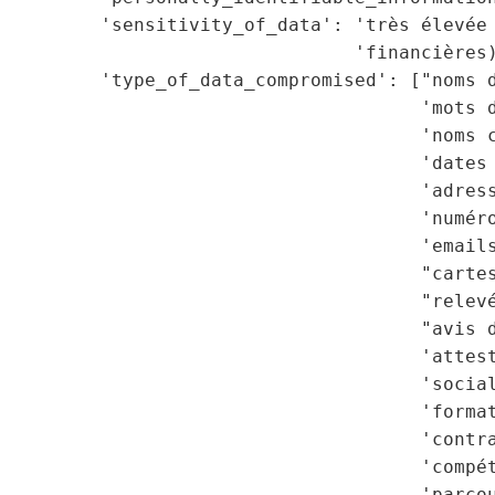
         'sensitivity_of_data': 'très élevée 
                                'financières)
         'type_of_data_compromised': ["noms d
                                      'mots d
                                      'noms c
                                      'dates 
                                      'adress
                                      'numéro
                                      'emails
                                      "cartes
                                      "relevé
                                      "avis d
                                      'attest
                                      'social
                                      'format
                                      'contra
                                      'compét
                                      'parcou