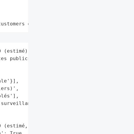
customers data leaks"
 (estimé)',

es publics',

le'}],

ers)',

lés'],

surveillance des comptes '

 (estimé, non confirmé)',

': True,
