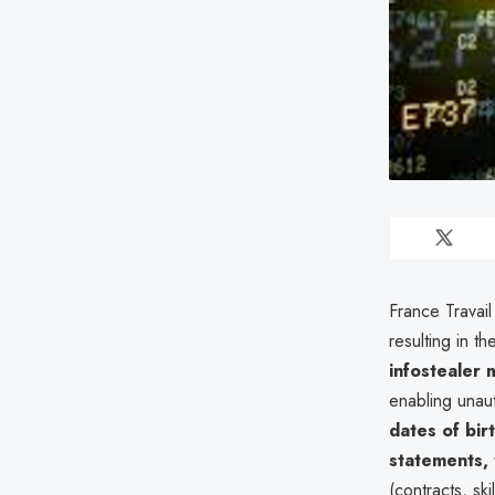
France Travail
resulting in t
infostealer 
enabling unau
dates of bir
statements, 
(contracts, sk