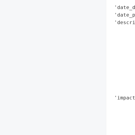
 'date_d
 'date_p
 'descri
        
        
        
        
        
        
        
        
        
 'impac
        
        
        
        