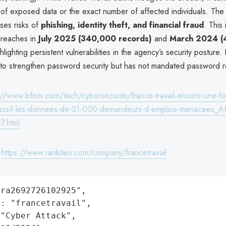
 of exposed data or the exact number of affected individuals. The
ses risks of
phishing, identity theft, and financial fraud
. This 
 breaches in
July 2025 (340,000 records)
and
March 2024 (4
ghlighting persistent vulnerabilities in the agency’s security posture.
 to strengthen password security but has not mandated password r
://www.bfmtv.com/tech/cybersecurite/france-travail-encore-une-foi
massif-les-donnees-de-31-000-demandeurs-d-emplois-menacees_A
.html
:
https://www.rankiteo.com/company/francetravail
ra2692726102925",

: "francetravail",

"Cyber Attack",
