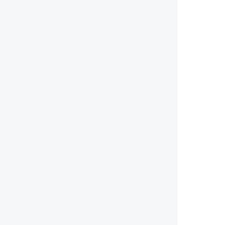
        
        
        
        
        
        
        
        
        
        
        
        
        
        
        
        
        
        