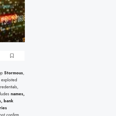
oup
Stormous
,
 exploited
redentials,
cludes
names,
s, bank
ries
nnot confirm