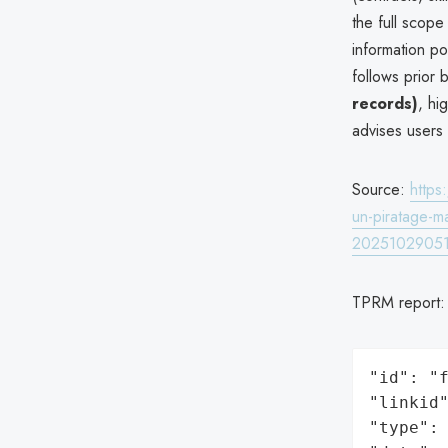
the full scope
information po
follows prior
records)
, hi
advises users
Source:
https
un-piratage-
202510290517
TPRM report
"id": "f
"linkid"
"type": 