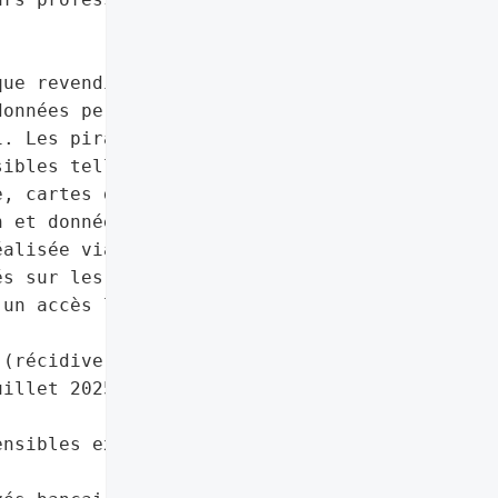
ue revendiquée par le '

onnées personnelles '

. Les pirates affirment "

ibles telles que les '

, cartes d'identité, "

 et données "

alisée via des logiciels "

s sur les ordinateurs '

un accès légitime au '

(récidive après incidents '

illet 2025)',

nsibles exposées)',


