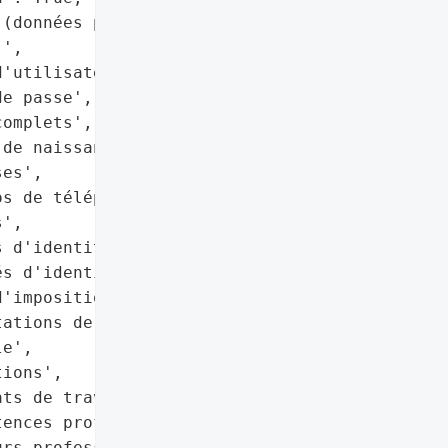
(données personnelles et '

',

'utilisateurs",

e passe',

omplets',

de naissance',

es',

s de téléphone',

',

 d'identité",

s d'identité bancaire",

'imposition",

ations de sécurité '

e',

ions',

ts de travail',

ences professionnelles',

rs professionnels']},
