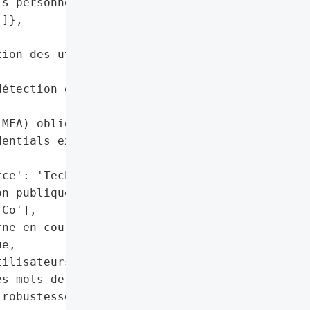
s personnels accédant au '

]},

ion des utilisateurs aux '

étection des malwares sur '

MFA) obligatoire',

entials exposés sur le '

ce': 'Tech & Co'}],

n publique de l'incident "

Co'],

ne en cours'],

e,

ilisateurs sur la '

s mots de passe']},

robustesse des mots de '
