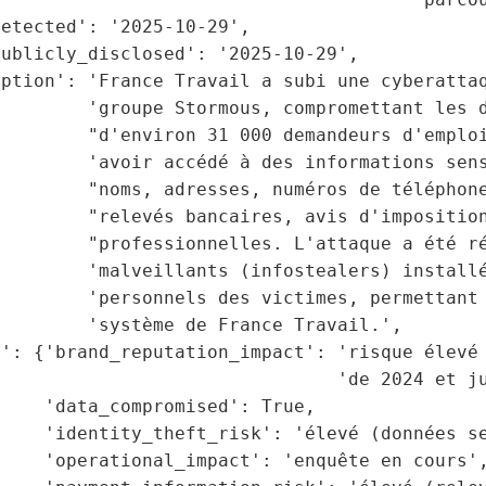
etected': '2025-10-29',

ublicly_disclosed': '2025-10-29',

ption': 'France Travail a subi une cyberattaq
        'groupe Stormous, compromettant les d
        "d'environ 31 000 demandeurs d'emploi
        'avoir accédé à des informations sens
        "noms, adresses, numéros de téléphone
        "relevés bancaires, avis d'imposition
        "professionnelles. L'attaque a été ré
        'malveillants (infostealers) installé
        'personnels des victimes, permettant 
        'système de France Travail.',

t': {'brand_reputation_impact': 'risque élevé 
                               'de 2024 et ju
    'data_compromised': True,

    'identity_theft_risk': 'élevé (données se
    'operational_impact': 'enquête en cours',