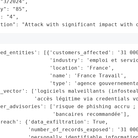
"3/2024",

y": "85",

: "4",

ation": "Attack with significant impact with 
ed_entities': [{'customers_affected': '31 000
                'industry': 'emploi et servic
                'location': 'France',

                'name': 'France Travail',

                'type': 'agence gouvernementa
_vector': ['logiciels malveillants (infosteal
           'accès légitime via credentials vo
er_advisories': ['risque de phishing accru ; 
                 'bancaires recommandée'],

reach': {'data_exfiltration': True,

         'number_of_records_exposed': '31 000
         'personally_identifiable_information