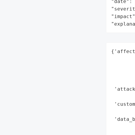
"date": 
"severit
"impact"
"explan
{'affect
        
        
        
        
 'attack
        
 'custom
        
 'data_b
        
        