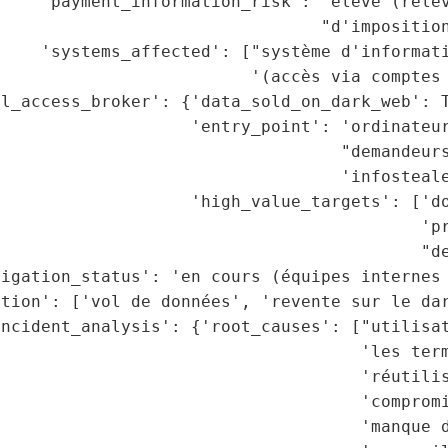
    'payment_information_risk': 'élevé (relev
                                "d'imposition
    'systems_affected': ["système d'informati
                          '(accès via comptes 
l_access_broker': {'data_sold_on_dark_web': T
                   'entry_point': 'ordinateur
                                  "demandeurs
                                  'infosteale
                   'high_value_targets': ['do
                                          'pr
                                          "de
igation_status': 'en cours (équipes internes 
tion': ['vol de données', 'revente sur le dar
ncident_analysis': {'root_causes': ["utilisat
                                    'les term
                                    'réutilis
                                    'compromi
                                    'manque d