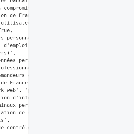
és bancaires et avis '

 compromis)",

on de France Travail "

utilisateurs compromis)']},

rue,

s personnels des '

 d'emploi (via "

rs)',

nnées personnelles et '

ofessionnelles des '

mandeurs d'emploi"]},

de France Travail)',

k web', 'phishing futur'],

ion d'infostealers sur "

inaux personnels',

ation de credentials '

s',

e contrôle sur les '
