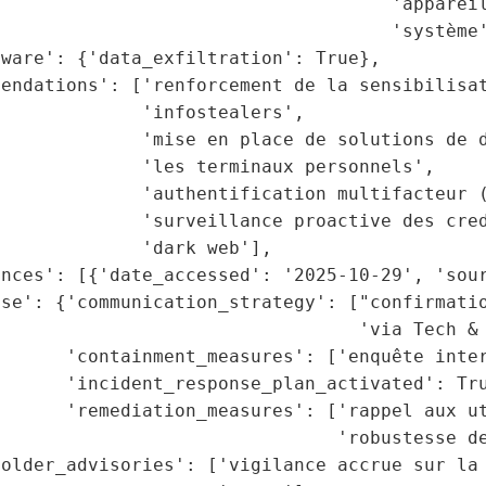
                                    'appareil
                                    'système'
ware': {'data_exfiltration': True},

endations': ['renforcement de la sensibilisat
             'infostealers',

              'mise en place de solutions de d
             'les terminaux personnels',

             'authentification multifacteur (
             'surveillance proactive des cred
             'dark web'],

nces': [{'date_accessed': '2025-10-29', 'sour
se': {'communication_strategy': ["confirmatio
                                 'via Tech & 
      'containment_measures': ['enquête inter
      'incident_response_plan_activated': Tru
      'remediation_measures': ['rappel aux ut
                               'robustesse de
older_advisories': ['vigilance accrue sur la 