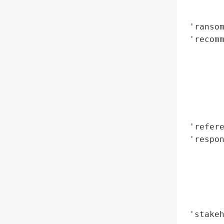
        
        
 'ransom
 'recomm
        
       
        
        
        
        
 'refere
 'respon
        
        
        
        
        
 'stakeh