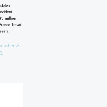
 stolen
incident
3 million
 France Travail
esets.
s-victime-d-
N-